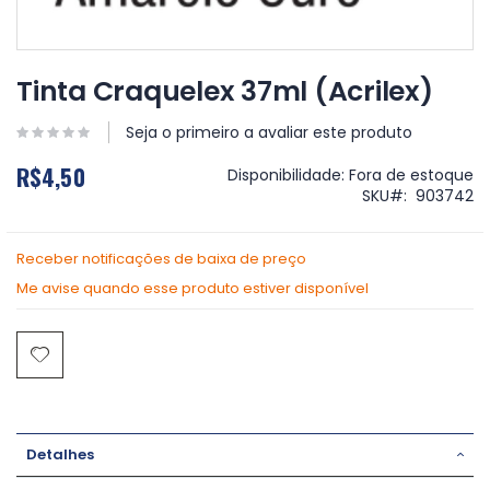
Saltar
para
Tinta Craquelex 37ml (Acrilex)
o
início
Seja o primeiro a avaliar este produto
da
Galeria
R$4,50
Disponibilidade:
Fora de estoque
de
SKU
903742
imagens
Receber notificações de baixa de preço
Me avise quando esse produto estiver disponível
Detalhes