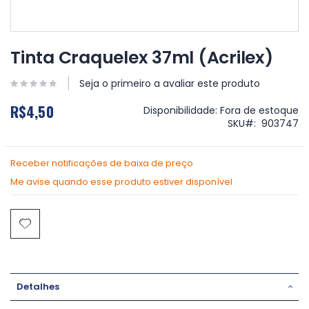
Saltar
para
Tinta Craquelex 37ml (Acrilex)
o
início
Seja o primeiro a avaliar este produto
da
Galeria
R$4,50
Disponibilidade:
Fora de estoque
de
SKU
903747
imagens
Receber notificações de baixa de preço
Me avise quando esse produto estiver disponível
Detalhes