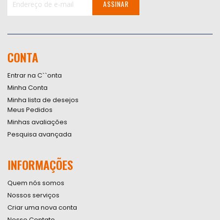
ASSINAR
Inscreva-
se
na
nossa
CONTA
Newsletter:
Entrar na C``onta
Minha Conta
Minha lista de desejos
Meus Pedidos
Minhas avaliações
Pesquisa avançada
INFORMAÇÕES
Quem nós somos
Nossos serviços
Criar uma nova conta
Nosso Contato