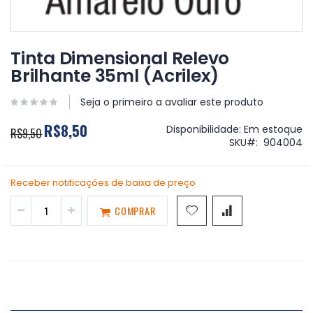
Saltar
para
Tinta Dimensional Relevo
o
Brilhante 35ml (Acrilex)
início
da
Galeria
Seja o primeiro a avaliar este produto
de
R$8,50
imagens
Disponibilidade:
Em estoque
R$9,50
SKU
904004
Receber notificações de baixa de preço
COMPRAR