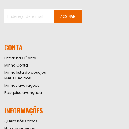
ASSINAR
Inscreva-
se
na
nossa
CONTA
Newsletter:
Entrar na C``onta
Minha Conta
Minha lista de desejos
Meus Pedidos
Minhas avaliações
Pesquisa avançada
INFORMAÇÕES
Quem nós somos
Nossos serviços