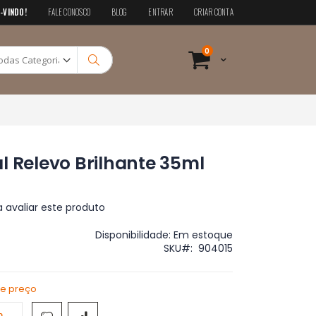
-VINDO!
FALE CONOSCO
BLOG
ENTRAR
CRIAR CONTA
Pesquisa
itens
0
Cart
Pesquisa
l Relevo Brilhante 35ml
a avaliar este produto
Disponibilidade:
Em estoque
SKU
904015
de preço