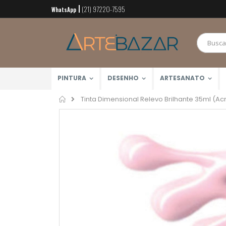
(21) 97220-7595
Pular
WhatsApp
para
o
conteúdo
PINTURA
DESENHO
ARTESANATO
Home
Tinta Dimensional Relevo Brilhante 35ml (Acr
Pular
para
o
final
da
Galeria
de
imagens