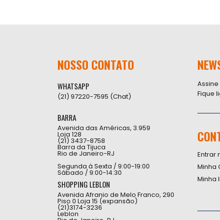
NOSSO CONTATO
NEW
Assine
WHATSAPP
Fique 
(21) 97220-7595 (Chat)
BARRA
Avenida das Américas, 3.959
CON
Loja 128
(21) 3437-8758
Barra da Tijuca
Rio de Janeiro-RJ
Entrar 
Segunda à Sexta / 9:00-19:00
Minha 
Sábado / 9:00-14:30
Minha 
SHOPPING LEBLON
Avenida Afranio de Melo Franco, 290
Piso 0 Loja 15 (expansão)
(21)3174-3236
Leblon