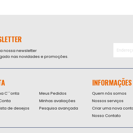
SLETTER
 a nossa newsletter
ligado nas novidades e promoções.
Inscreva-
se
na
nossa
TA
INFORMAÇÕES
Newsletter
na C``onta
Meus Pedidos
Quem nós somos
Conta
Minhas avaliações
Nossos serviços
lista de desejos
Pesquisa avançada
Criar uma nova cont
Nosso Contato