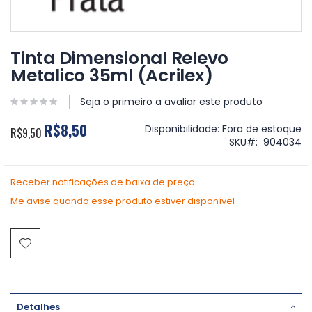
Saltar
para
Tinta Dimensional Relevo
o
Metalico 35ml (Acrilex)
início
da
Galeria
Seja o primeiro a avaliar este produto
de
R$8,50
imagens
Disponibilidade:
Fora de estoque
R$9,50
SKU
904034
Receber notificações de baixa de preço
Me avise quando esse produto estiver disponível
Detalhes