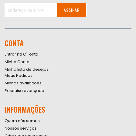
ASSINAR
Inscreva-
se
na
nossa
CONTA
Newsletter:
Entrar na C``onta
Minha Conta
Minha lista de desejos
Meus Pedidos
Minhas avaliações
Pesquisa avançada
INFORMAÇÕES
Quem nós somos
Nossos serviços
Criar uma nova conta