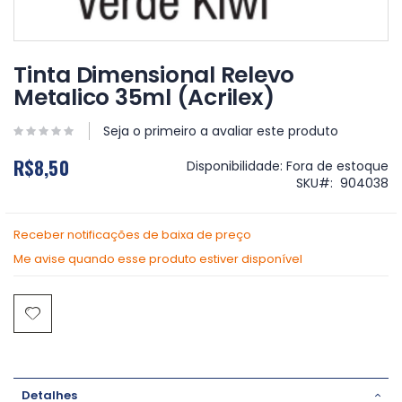
Saltar
para
Tinta Dimensional Relevo
o
Metalico 35ml (Acrilex)
início
da
Galeria
Seja o primeiro a avaliar este produto
de
R$8,50
imagens
Disponibilidade:
Fora de estoque
SKU
904038
Receber notificações de baixa de preço
Me avise quando esse produto estiver disponível
Detalhes