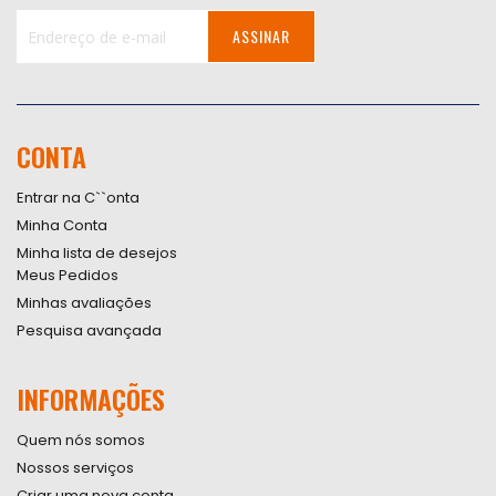
ASSINAR
Inscreva-
se
na
nossa
CONTA
Newsletter:
Entrar na C``onta
Minha Conta
Minha lista de desejos
Meus Pedidos
Minhas avaliações
Pesquisa avançada
INFORMAÇÕES
Quem nós somos
Nossos serviços
Criar uma nova conta