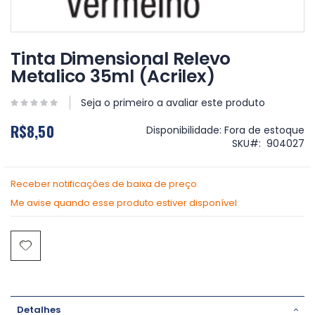
Saltar
para
Tinta Dimensional Relevo
o
Metalico 35ml (Acrilex)
início
da
Galeria
Seja o primeiro a avaliar este produto
de
R$8,50
imagens
Disponibilidade:
Fora de estoque
SKU
904027
Receber notificações de baixa de preço
Me avise quando esse produto estiver disponível
Detalhes