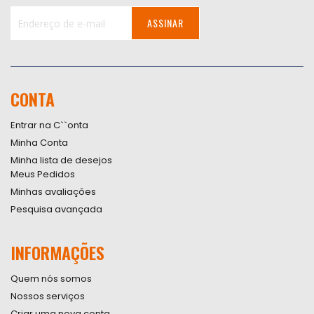
ASSINAR
Inscreva-
se
na
nossa
CONTA
Newsletter:
Entrar na C``onta
Minha Conta
Minha lista de desejos
Meus Pedidos
Minhas avaliações
Pesquisa avançada
INFORMAÇÕES
Quem nós somos
Nossos serviços
Criar uma nova conta