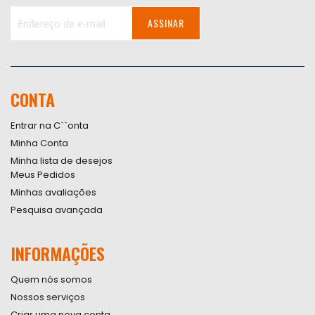
ASSINAR
Inscreva-
se
na
nossa
CONTA
Newsletter:
Entrar na C``onta
Minha Conta
Minha lista de desejos
Meus Pedidos
Minhas avaliações
Pesquisa avançada
INFORMAÇÕES
Quem nós somos
Nossos serviços
Criar uma nova conta