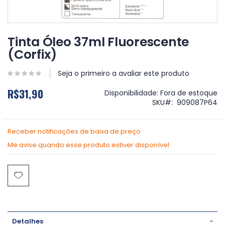
Saltar
para
Tinta Óleo 37ml Fluorescente
o
(Corfix)
início
da
Galeria
Seja o primeiro a avaliar este produto
de
R$31,90
imagens
Disponibilidade:
Fora de estoque
SKU
909087P64
Receber notificações de baixa de preço
Me avise quando esse produto estiver disponível
Detalhes