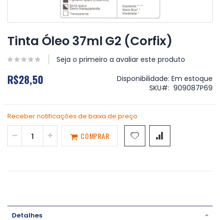
Saltar
para
Tinta Óleo 37ml G2 (Corfix)
o
início
Seja o primeiro a avaliar este produto
da
Galeria
R$28,50
Disponibilidade:
Em estoque
de
SKU
909087P69
imagens
Receber notificações de baixa de preço
COMPRAR
Detalhes