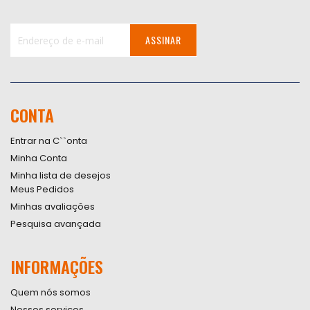
ASSINAR
Inscreva-
se
na
nossa
CONTA
Newsletter:
Entrar na C``onta
Minha Conta
Minha lista de desejos
Meus Pedidos
Minhas avaliações
Pesquisa avançada
INFORMAÇÕES
Quem nós somos
Nossos serviços