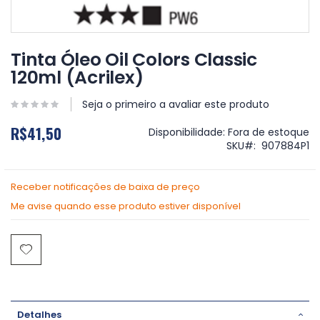
Saltar
para
Tinta Óleo Oil Colors Classic
o
120ml (Acrilex)
início
da
Galeria
Seja o primeiro a avaliar este produto
de
R$41,50
imagens
Disponibilidade:
Fora de estoque
SKU
907884P1
Receber notificações de baixa de preço
Me avise quando esse produto estiver disponível
Detalhes