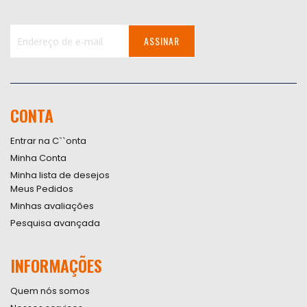
ASSINAR
Inscreva-
se
na
nossa
CONTA
Newsletter:
Entrar na C``onta
Minha Conta
Minha lista de desejos
Meus Pedidos
Minhas avaliações
Pesquisa avançada
INFORMAÇÕES
Quem nós somos