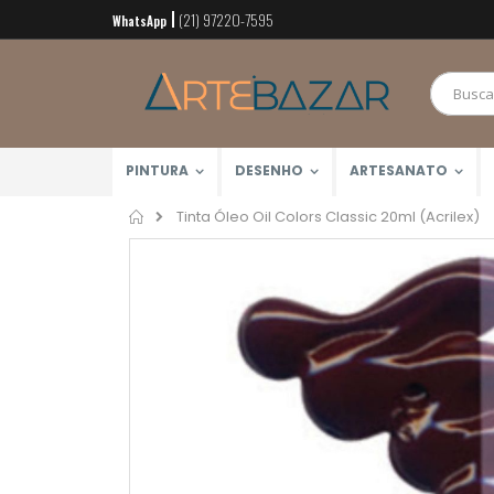
(21) 97220-7595
Pular
WhatsApp
para
o
conteúdo
PINTURA
DESENHO
ARTESANATO
Home
Tinta Óleo Oil Colors Classic 20ml (Acrilex)
Pular
para
o
final
da
Galeria
de
imagens