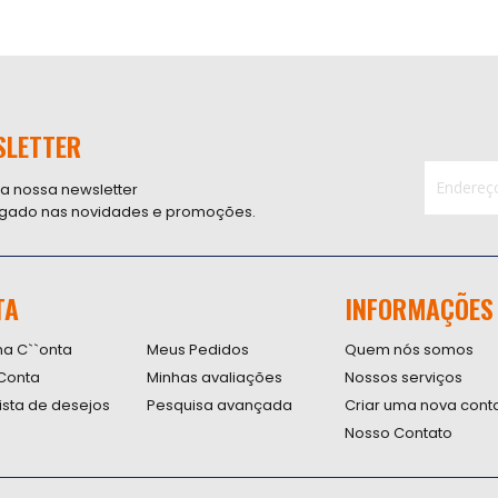
SLETTER
 a nossa newsletter
ligado nas novidades e promoções.
Inscreva-
se
na
nossa
TA
INFORMAÇÕES
Newsletter
na C``onta
Meus Pedidos
Quem nós somos
Conta
Minhas avaliações
Nossos serviços
lista de desejos
Pesquisa avançada
Criar uma nova cont
Nosso Contato