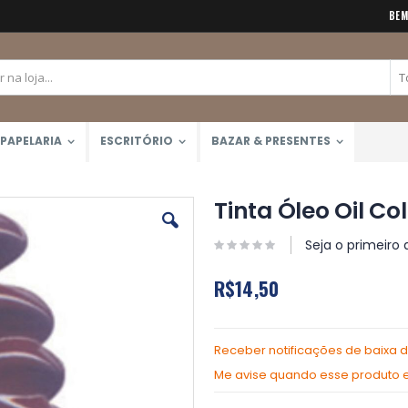
BEM
PAPELARIA
ESCRITÓRIO
BAZAR & PRESENTES
Tinta Óleo Oil Co
Seja o primeiro 
R$14,50
Receber notificações de baixa 
Me avise quando esse produto es