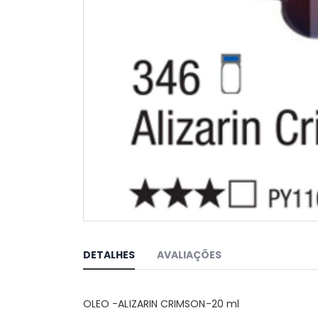
Saltar
para
o
DETALHES
AVALIAÇÕES
início
da
Galeria
OLEO -ALIZARIN CRIMSON-20 ml
de
imagens