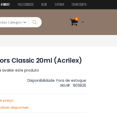
-VINDO!
FALE CONOSCO
BLOG
ENTRAR
CRIAR CONTA
Pesquisa
itens
0
Cart
Pesquisa
lors Classic 20ml (Acrilex)
a avaliar este produto
Disponibilidade:
Fora de estoque
SKU
903825
de preço
tiver disponível