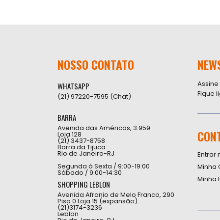
NOSSO CONTATO
NEW
Assine
WHATSAPP
Fique 
(21) 97220-7595 (Chat)
BARRA
Avenida das Américas, 3.959
CON
Loja 128
(21) 3437-8758
Barra da Tijuca
Rio de Janeiro-RJ
Entrar 
Segunda à Sexta / 9:00-19:00
Minha 
Sábado / 9:00-14:30
Minha 
SHOPPING LEBLON
Avenida Afranio de Melo Franco, 290
Piso 0 Loja 15 (expansão)
(21)3174-3236
Leblon