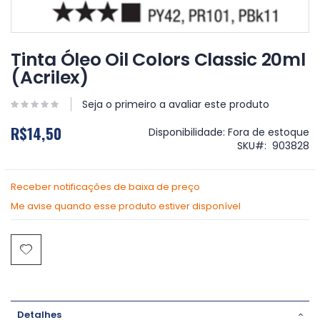
Saltar
para
Tinta Óleo Oil Colors Classic 20ml
o
(Acrilex)
início
da
Galeria
Seja o primeiro a avaliar este produto
de
R$14,50
imagens
Disponibilidade:
Fora de estoque
SKU
903828
Receber notificações de baixa de preço
Me avise quando esse produto estiver disponível
Detalhes