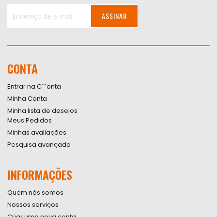
ASSINAR
Inscreva-
se
na
nossa
CONTA
Newsletter:
Entrar na C``onta
Minha Conta
Minha lista de desejos
Meus Pedidos
Minhas avaliações
Pesquisa avançada
INFORMAÇÕES
Quem nós somos
Nossos serviços
Criar uma nova conta