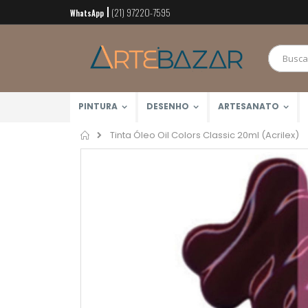
(21) 97220-7595
Pular
WhatsApp
para
o
conteúdo
PINTURA
DESENHO
ARTESANATO
Home
Tinta Óleo Oil Colors Classic 20ml (Acrilex)
Pular
para
o
final
da
Galeria
de
imagens