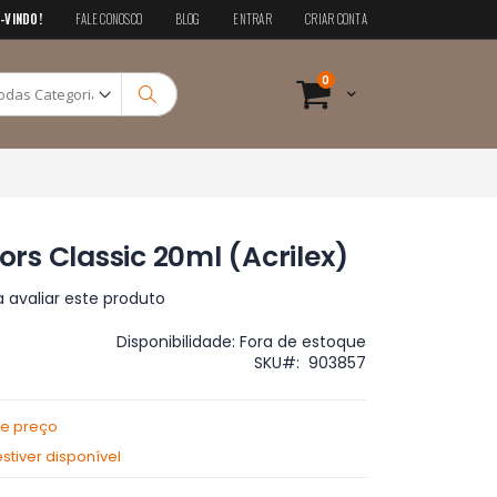
-VINDO!
FALE CONOSCO
BLOG
ENTRAR
CRIAR CONTA
Pesquisa
itens
0
Cart
Pesquisa
lors Classic 20ml (Acrilex)
a avaliar este produto
Disponibilidade:
Fora de estoque
SKU
903857
de preço
tiver disponível