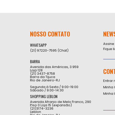
NOSSO CONTATO
NEW
Assine
WHATSAPP
Fique 
(21) 97220-7595 (Chat)
BARRA
Avenida das Américas, 3.959
CON
Loja 128
(21) 3437-8758
Barra da Tijuca
Rio de Janeiro-RJ
Entrar 
Segunda à Sexta / 9:00-19:00
Minha 
Sábado / 9:00-14:30
Minha 
SHOPPING LEBLON
Avenida Afranio de Melo Franco, 290
Piso 0 Loja 15 (expansão)
(21)3174-3236
Leblon