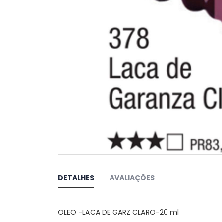
Saltar
para
o
DETALHES
AVALIAÇÕES
início
da
Galeria
OLEO -LACA DE GARZ CLARO-20 ml
de
imagens