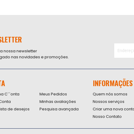
SLETTER
 a nossa newsletter
ligado nas novidades e promoções.
Inscreva-
se
na
nossa
TA
INFORMAÇÕES
Newsletter
na C``onta
Meus Pedidos
Quem nós somos
Conta
Minhas avaliações
Nossos serviços
lista de desejos
Pesquisa avançada
Criar uma nova cont
Nosso Contato