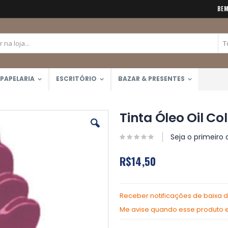
BEM
PAPELARIA
ESCRITÓRIO
BAZAR & PRESENTES
Tinta Óleo Oil Co
Seja o primeiro 
R$14,50
Receber notificações de baixa 
Me avise quando esse produto es