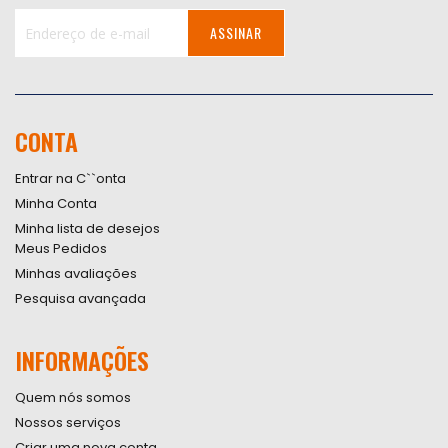
ASSINAR
Inscreva-
se
na
nossa
CONTA
Newsletter:
Entrar na C``onta
Minha Conta
Minha lista de desejos
Meus Pedidos
Minhas avaliações
Pesquisa avançada
INFORMAÇÕES
Quem nós somos
Nossos serviços
Criar uma nova conta