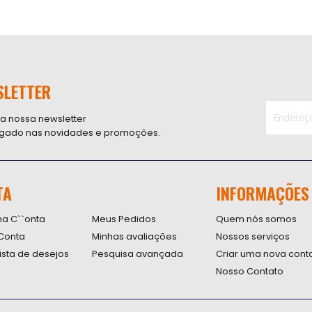
SLETTER
 a nossa newsletter
ligado nas novidades e promoções.
Inscreva-
se
na
nossa
TA
INFORMAÇÕES
Newsletter
na C``onta
Meus Pedidos
Quem nós somos
Conta
Minhas avaliações
Nossos serviços
lista de desejos
Pesquisa avançada
Criar uma nova cont
Nosso Contato