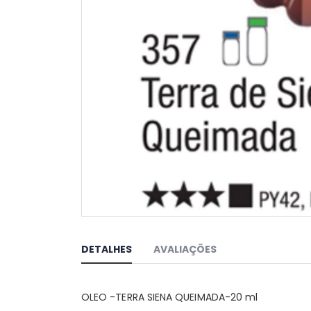
Saltar
para
o
DETALHES
AVALIAÇÕES
início
da
Galeria
OLEO -TERRA SIENA QUEIMADA-20 ml
de
imagens