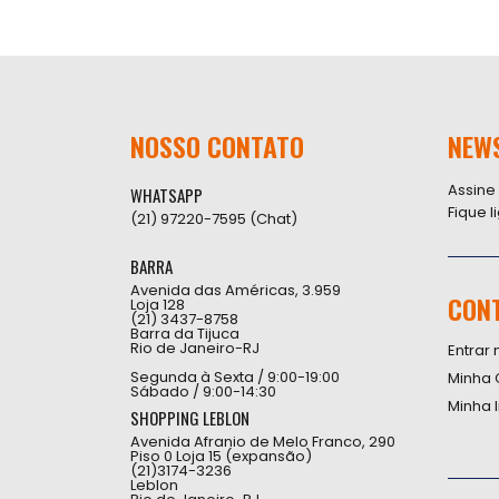
NOSSO CONTATO
NEW
Assine
WHATSAPP
Fique 
(21) 97220-7595 (Chat)
BARRA
Avenida das Américas, 3.959
CON
Loja 128
(21) 3437-8758
Barra da Tijuca
Rio de Janeiro-RJ
Entrar 
Segunda à Sexta / 9:00-19:00
Minha 
Sábado / 9:00-14:30
Minha 
SHOPPING LEBLON
Avenida Afranio de Melo Franco, 290
Piso 0 Loja 15 (expansão)
(21)3174-3236
Leblon