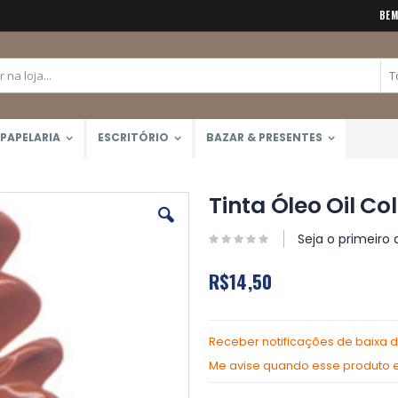
BEM
PAPELARIA
ESCRITÓRIO
BAZAR & PRESENTES
Tinta Óleo Oil Co
Seja o primeiro 
R$14,50
Receber notificações de baixa 
Me avise quando esse produto es