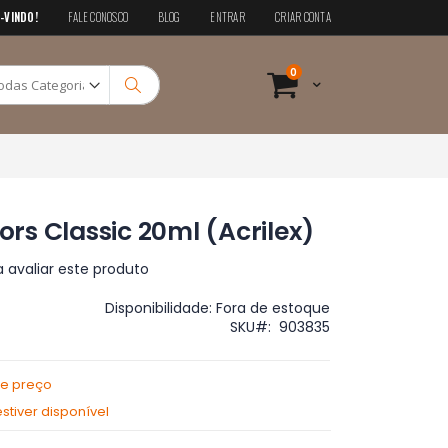
-VINDO!
FALE CONOSCO
BLOG
ENTRAR
CRIAR CONTA
Pesquisa
itens
0
Cart
Pesquisa
lors Classic 20ml (Acrilex)
a avaliar este produto
Disponibilidade:
Fora de estoque
SKU
903835
de preço
tiver disponível