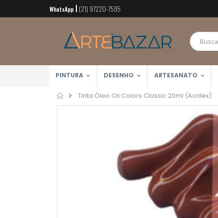
(21) 97220-7595
Pular
WhatsApp
para
o
conteúdo
PINTURA
DESENHO
ARTESANATO
Home
Tinta Óleo Oil Colors Classic 20ml (Acrilex)
Pular
para
o
final
da
Galeria
de
imagens