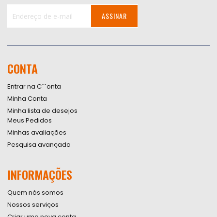
ASSINAR
Inscreva-
se
na
nossa
CONTA
Newsletter:
Entrar na C``onta
Minha Conta
Minha lista de desejos
Meus Pedidos
Minhas avaliações
Pesquisa avançada
INFORMAÇÕES
Quem nós somos
Nossos serviços
Criar uma nova conta