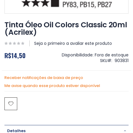
Saltar
para
Tinta Óleo Oil Colors Classic 20ml
o
(Acrilex)
início
da
Galeria
Seja o primeiro a avaliar este produto
de
R$14,50
imagens
Disponibilidade:
Fora de estoque
SKU
903831
Receber notificações de baixa de preço
Me avise quando esse produto estiver disponível
Detalhes