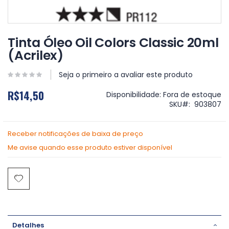
Saltar
para
Tinta Óleo Oil Colors Classic 20ml
o
(Acrilex)
início
da
Galeria
Seja o primeiro a avaliar este produto
de
R$14,50
imagens
Disponibilidade:
Fora de estoque
SKU
903807
Receber notificações de baixa de preço
Me avise quando esse produto estiver disponível
Detalhes