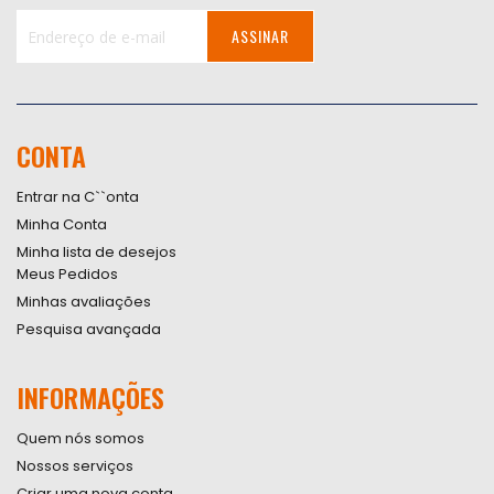
ASSINAR
Inscreva-
se
na
nossa
CONTA
Newsletter:
Entrar na C``onta
Minha Conta
Minha lista de desejos
Meus Pedidos
Minhas avaliações
Pesquisa avançada
INFORMAÇÕES
Quem nós somos
Nossos serviços
Criar uma nova conta