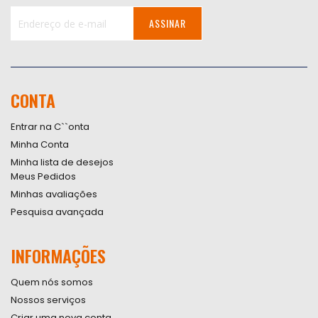
ASSINAR
Inscreva-
se
na
nossa
CONTA
Newsletter:
Entrar na C``onta
Minha Conta
Minha lista de desejos
Meus Pedidos
Minhas avaliações
Pesquisa avançada
INFORMAÇÕES
Quem nós somos
Nossos serviços
Criar uma nova conta