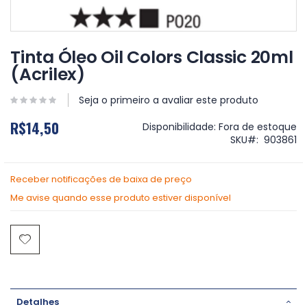
Saltar
para
Tinta Óleo Oil Colors Classic 20ml
o
(Acrilex)
início
da
Galeria
Seja o primeiro a avaliar este produto
de
R$14,50
imagens
Disponibilidade:
Fora de estoque
SKU
903861
Receber notificações de baixa de preço
Me avise quando esse produto estiver disponível
Detalhes