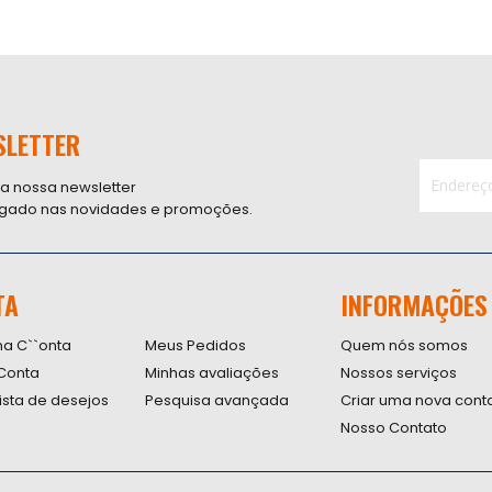
SLETTER
 a nossa newsletter
ligado nas novidades e promoções.
Inscreva-
se
na
nossa
TA
INFORMAÇÕES
Newsletter
na C``onta
Meus Pedidos
Quem nós somos
Conta
Minhas avaliações
Nossos serviços
lista de desejos
Pesquisa avançada
Criar uma nova cont
Nosso Contato