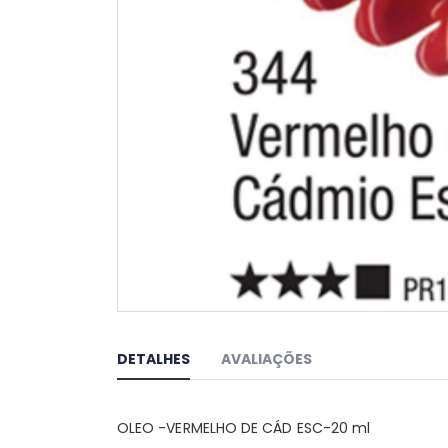
Saltar
para
o
DETALHES
AVALIAÇÕES
início
da
Galeria
OLEO -VERMELHO DE CÁD ESC-20 ml
de
imagens