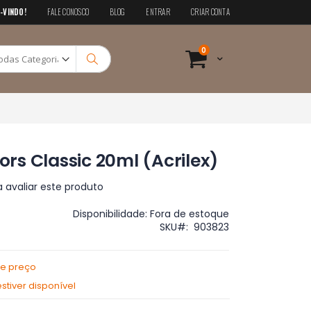
-VINDO!
FALE CONOSCO
BLOG
ENTRAR
CRIAR CONTA
Pesquisa
itens
0
Cart
Pesquisa
lors Classic 20ml (Acrilex)
a avaliar este produto
Disponibilidade:
Fora de estoque
SKU
903823
de preço
tiver disponível