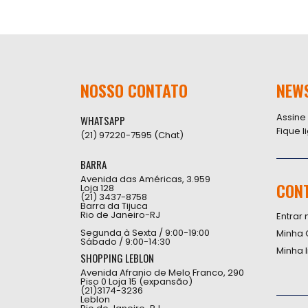
NOSSO CONTATO
NEW
Assine
WHATSAPP
Fique 
(21) 97220-7595 (Chat)
BARRA
Avenida das Américas, 3.959
CON
Loja 128
(21) 3437-8758
Barra da Tijuca
Rio de Janeiro-RJ
Entrar 
Segunda à Sexta / 9:00-19:00
Minha 
Sábado / 9:00-14:30
Minha 
SHOPPING LEBLON
Avenida Afranio de Melo Franco, 290
Piso 0 Loja 15 (expansão)
(21)3174-3236
Leblon