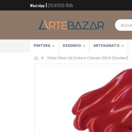
(21) 97220-7595
Pular
WhatsApp
para
o
conteúdo
PINTURA
DESENHO
ARTESANATO
Home
Tinta Óleo Oil Colors Classic 20ml (Acrilex)
Pular
para
o
final
da
Galeria
de
imagens