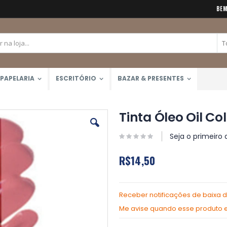
BEM
PAPELARIA
ESCRITÓRIO
BAZAR & PRESENTES
Tinta Óleo Oil Co
Seja o primeiro 
R$14,50
Receber notificações de baixa 
Me avise quando esse produto es