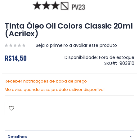
Saltar
para
Tinta Óleo Oil Colors Classic 20ml
o
(Acrilex)
início
da
Galeria
Seja o primeiro a avaliar este produto
de
R$14,50
imagens
Disponibilidade:
Fora de estoque
SKU
903810
Receber notificações de baixa de preço
Me avise quando esse produto estiver disponível
Detalhes