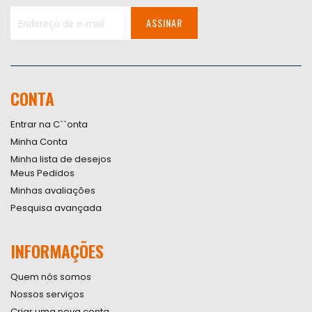
ASSINAR
Inscreva-
se
na
nossa
CONTA
Newsletter:
Entrar na C``onta
Minha Conta
Minha lista de desejos
Meus Pedidos
Minhas avaliações
Pesquisa avançada
INFORMAÇÕES
Quem nós somos
Nossos serviços
Criar uma nova conta