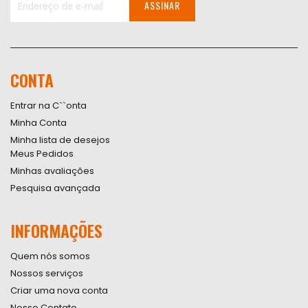
ASSINAR
Inscreva-
se
na
nossa
CONTA
Newsletter:
Entrar na C``onta
Minha Conta
Minha lista de desejos
Meus Pedidos
Minhas avaliações
Pesquisa avançada
INFORMAÇÕES
Quem nós somos
Nossos serviços
Criar uma nova conta
Nosso Contato