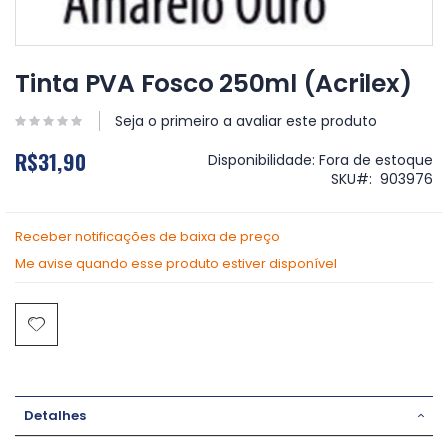
Saltar
para
Tinta PVA Fosco 250ml (Acrilex)
o
início
Seja o primeiro a avaliar este produto
da
Galeria
R$31,90
Disponibilidade:
Fora de estoque
de
SKU
903976
imagens
Receber notificações de baixa de preço
Me avise quando esse produto estiver disponível
Detalhes