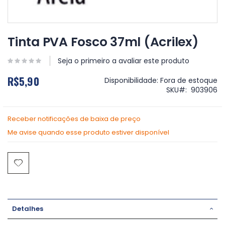
Saltar
para
Tinta PVA Fosco 37ml (Acrilex)
o
início
Seja o primeiro a avaliar este produto
da
Galeria
R$5,90
Disponibilidade:
Fora de estoque
de
SKU
903906
imagens
Receber notificações de baixa de preço
Me avise quando esse produto estiver disponível
Detalhes