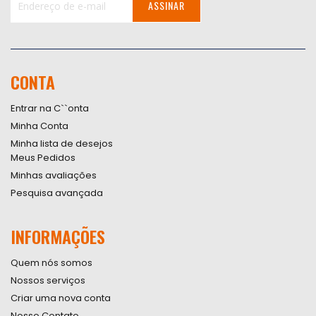
ASSINAR
Inscreva-
se
na
nossa
CONTA
Newsletter:
Entrar na C``onta
Minha Conta
Minha lista de desejos
Meus Pedidos
Minhas avaliações
Pesquisa avançada
INFORMAÇÕES
Quem nós somos
Nossos serviços
Criar uma nova conta
Nosso Contato