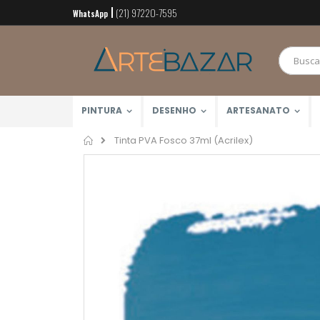
(21) 97220-7595
Pular
WhatsApp
para
o
conteúdo
PINTURA
DESENHO
ARTESANATO
Home
Tinta PVA Fosco 37ml (Acrilex)
Pular
para
o
final
da
Galeria
de
imagens