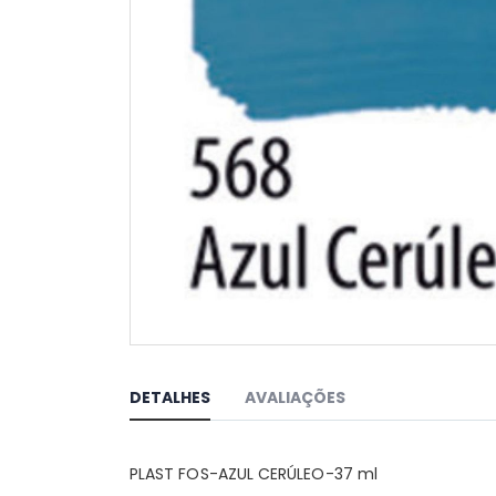
Saltar
para
o
DETALHES
AVALIAÇÕES
início
da
Galeria
PLAST FOS-AZUL CERÚLEO-37 ml
de
imagens