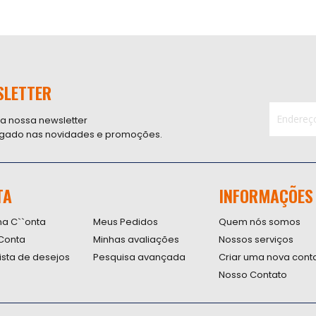
SLETTER
 a nossa newsletter
ligado nas novidades e promoções.
Inscreva-
se
na
nossa
TA
INFORMAÇÕES
Newsletter
na C``onta
Meus Pedidos
Quem nós somos
Conta
Minhas avaliações
Nossos serviços
lista de desejos
Pesquisa avançada
Criar uma nova cont
Nosso Contato