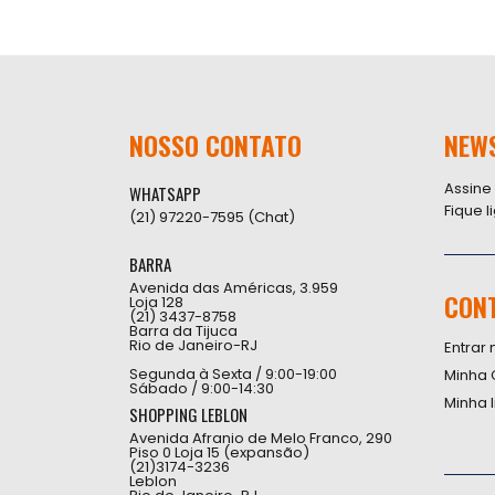
NOSSO CONTATO
NEW
Assine
WHATSAPP
Fique 
(21) 97220-7595 (Chat)
BARRA
Avenida das Américas, 3.959
CON
Loja 128
(21) 3437-8758
Barra da Tijuca
Rio de Janeiro-RJ
Entrar 
Segunda à Sexta / 9:00-19:00
Minha 
Sábado / 9:00-14:30
Minha 
SHOPPING LEBLON
Avenida Afranio de Melo Franco, 290
Piso 0 Loja 15 (expansão)
(21)3174-3236
Leblon