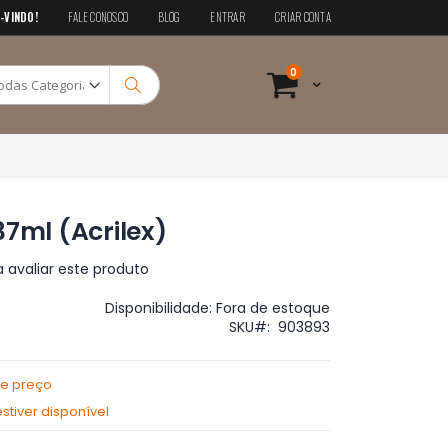
-VINDO!
FALE CONOSCO
BLOG
ENTRAR
CRIAR CONTA
Pesquisa
itens
0
Cart
Pesquisa
37ml (Acrilex)
a avaliar este produto
Disponibilidade:
Fora de estoque
SKU
903893
de preço
tiver disponível