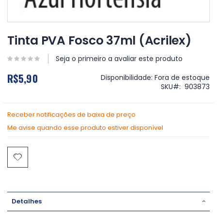
Saltar
para
Tinta PVA Fosco 37ml (Acrilex)
o
início
Seja o primeiro a avaliar este produto
da
Galeria
R$5,90
Disponibilidade:
Fora de estoque
de
SKU
903873
imagens
Receber notificações de baixa de preço
Me avise quando esse produto estiver disponível
Detalhes