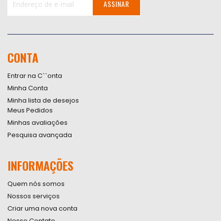
ASSINAR
Inscreva-
se
na
nossa
CONTA
Newsletter:
Entrar na C``onta
Minha Conta
Minha lista de desejos
Meus Pedidos
Minhas avaliações
Pesquisa avançada
INFORMAÇÕES
Quem nós somos
Nossos serviços
Criar uma nova conta
Nosso Contato