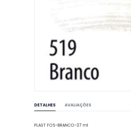
Saltar
para
o
DETALHES
AVALIAÇÕES
início
da
Galeria
PLAST FOS-BRANCO-37 ml
de
imagens