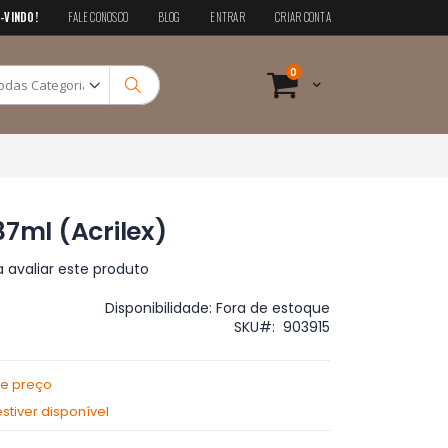
-VINDO!
FALE CONOSCO
BLOG
ENTRAR
CRIAR CONTA
Pesquisa
itens
0
Cart
Pesquisa
37ml (Acrilex)
a avaliar este produto
Disponibilidade:
Fora de estoque
SKU
903915
de preço
tiver disponível