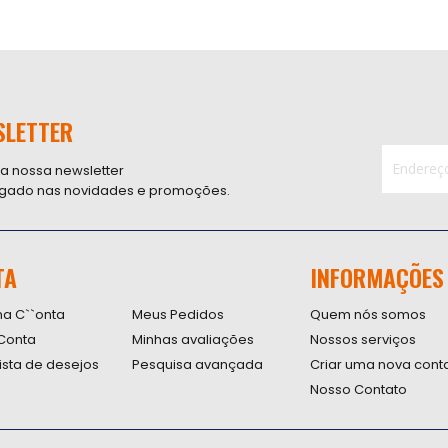
SLETTER
 a nossa newsletter
ligado nas novidades e promoções.
Inscreva-
se
na
nossa
TA
INFORMAÇÕES
Newsletter
na C``onta
Meus Pedidos
Quem nós somos
Conta
Minhas avaliações
Nossos serviços
lista de desejos
Pesquisa avançada
Criar uma nova cont
Nosso Contato