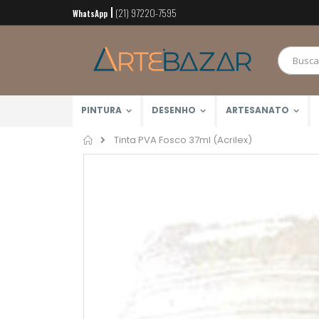
(21) 97220-7595
Pular
WhatsApp
para
o
conteúdo
PINTURA
DESENHO
ARTESANATO
Home
Tinta PVA Fosco 37ml (Acrilex)
Pular
para
o
final
da
Galeria
de
imagens