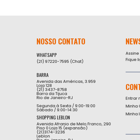
NOSSO CONTATO
NEW
Assine
WHATSAPP
Fique 
(21) 97220-7595 (Chat)
BARRA
Avenida das Américas, 3.959
CON
Loja 128
(21) 3437-8758
Barra da Tijuca
Rio de Janeiro-RJ
Entrar 
Segunda à Sexta / 9:00-19:00
Minha 
Sábado / 9:00-14:30
Minha 
SHOPPING LEBLON
Avenida Afranio de Melo Franco, 290
Piso 0 Loja 15 (expansão)
(21)3174-3236
Leblon