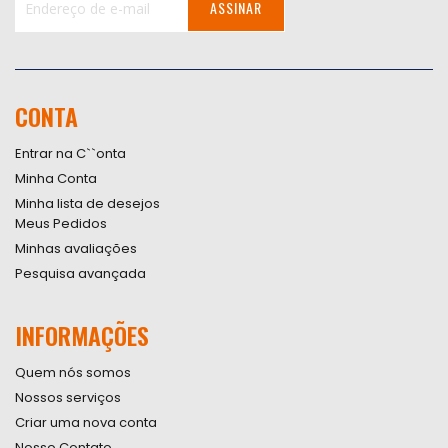
ASSINAR
Inscreva-
se
na
nossa
CONTA
Newsletter:
Entrar na C``onta
Minha Conta
Minha lista de desejos
Meus Pedidos
Minhas avaliações
Pesquisa avançada
INFORMAÇÕES
Quem nós somos
Nossos serviços
Criar uma nova conta
Nosso Contato