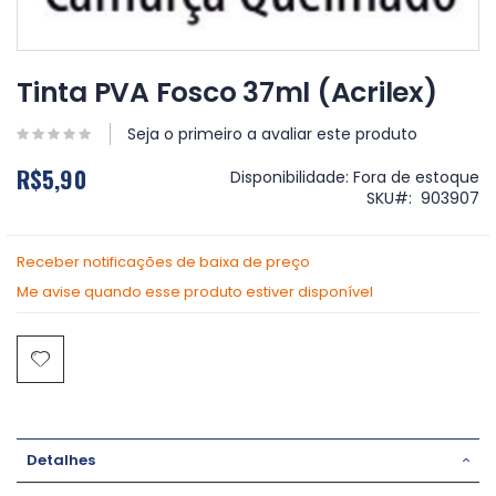
Saltar
para
Tinta PVA Fosco 37ml (Acrilex)
o
início
Seja o primeiro a avaliar este produto
da
Galeria
R$5,90
Disponibilidade:
Fora de estoque
de
SKU
903907
imagens
Receber notificações de baixa de preço
Me avise quando esse produto estiver disponível
Detalhes