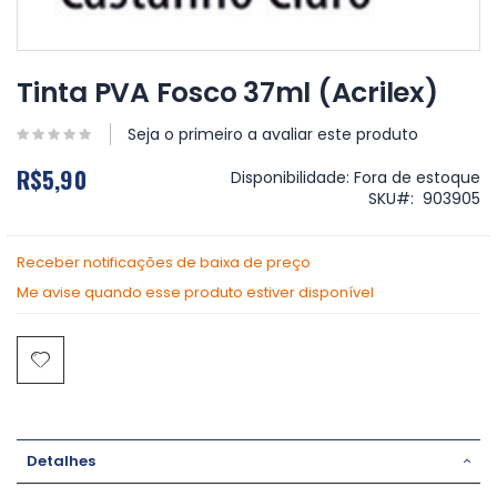
Saltar
para
Tinta PVA Fosco 37ml (Acrilex)
o
início
Seja o primeiro a avaliar este produto
da
Galeria
R$5,90
Disponibilidade:
Fora de estoque
de
SKU
903905
imagens
Receber notificações de baixa de preço
Me avise quando esse produto estiver disponível
Detalhes