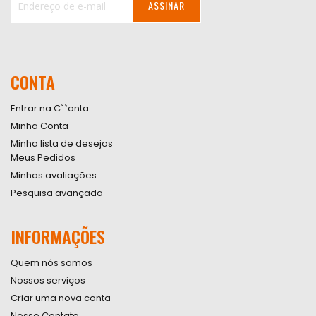
ASSINAR
Inscreva-
se
na
nossa
CONTA
Newsletter:
Entrar na C``onta
Minha Conta
Minha lista de desejos
Meus Pedidos
Minhas avaliações
Pesquisa avançada
INFORMAÇÕES
Quem nós somos
Nossos serviços
Criar uma nova conta
Nosso Contato