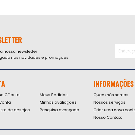
SLETTER
 a nossa newsletter
ligado nas novidades e promoções.
Inscreva-
se
na
nossa
TA
INFORMAÇÕES
Newsletter
na C``onta
Meus Pedidos
Quem nós somos
Conta
Minhas avaliações
Nossos serviços
lista de desejos
Pesquisa avançada
Criar uma nova cont
Nosso Contato