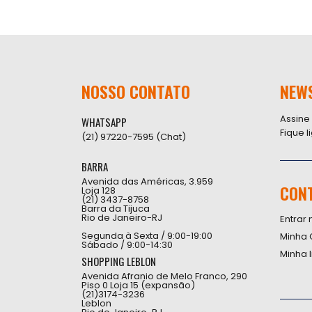
NOSSO CONTATO
NEW
Assine
WHATSAPP
Fique 
(21) 97220-7595 (Chat)
BARRA
Avenida das Américas, 3.959
CON
Loja 128
(21) 3437-8758
Barra da Tijuca
Rio de Janeiro-RJ
Entrar 
Segunda à Sexta / 9:00-19:00
Minha 
Sábado / 9:00-14:30
Minha 
SHOPPING LEBLON
Avenida Afranio de Melo Franco, 290
Piso 0 Loja 15 (expansão)
(21)3174-3236
Leblon