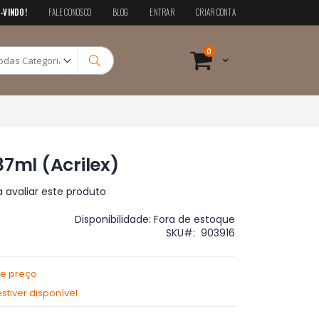
-VINDO!
FALE CONOSCO
BLOG
ENTRAR
CRIAR CONTA
Pesquisa
itens
0
Cart
Pesquisa
37ml (Acrilex)
a avaliar este produto
Disponibilidade:
Fora de estoque
SKU
903916
de preço
tiver disponível