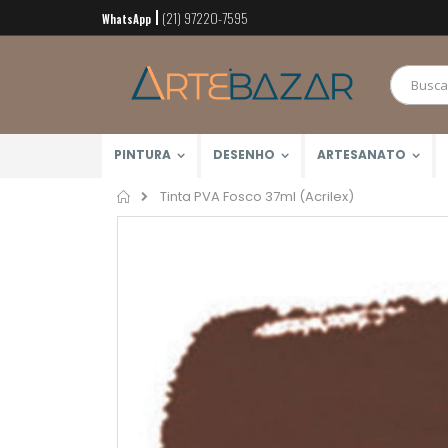
(21) 97220-7595
Pular
WhatsApp
para
o
conteúdo
PINTURA
DESENHO
ARTESANATO
Home
Tinta PVA Fosco 37ml (Acrilex)
Pular
para
o
final
da
Galeria
de
imagens