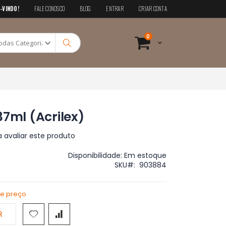
-VINDO!
FALE CONOSCO
BLOG
ENTRAR
CRIAR CONTA
Pesquisa
itens
0
Cart
Pesquisa
37ml (Acrilex)
a avaliar este produto
Disponibilidade:
Em estoque
SKU
903884
de preço
R