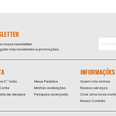
SLETTER
 a nossa newsletter
ligado nas novidades e promoções.
Inscreva-
se
na
nossa
TA
INFORMAÇÕES
Newsletter
na C``onta
Meus Pedidos
Quem nós somos
Conta
Minhas avaliações
Nossos serviços
lista de desejos
Pesquisa avançada
Criar uma nova cont
Nosso Contato