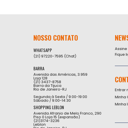
NOSSO CONTATO
NEW
Assine
WHATSAPP
Fique 
(21) 97220-7595 (Chat)
BARRA
Avenida das Américas, 3.959
CON
Loja 128
(21) 3437-8758
Barra da Tijuca
Rio de Janeiro-RJ
Entrar 
Segunda à Sexta / 9:00-19:00
Minha 
Sábado / 9:00-14:30
Minha 
SHOPPING LEBLON
Avenida Afranio de Melo Franco, 290
Piso 0 Loja 15 (expansão)
(21)3174-3236
Leblon