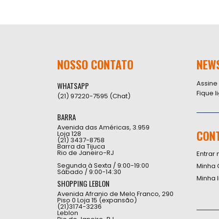
NOSSO CONTATO
NEW
Assine
WHATSAPP
Fique 
(21) 97220-7595 (Chat)
BARRA
Avenida das Américas, 3.959
CON
Loja 128
(21) 3437-8758
Barra da Tijuca
Rio de Janeiro-RJ
Entrar 
Segunda à Sexta / 9:00-19:00
Minha 
Sábado / 9:00-14:30
Minha 
SHOPPING LEBLON
Avenida Afranio de Melo Franco, 290
Piso 0 Loja 15 (expansão)
(21)3174-3236
Leblon