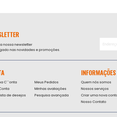
SLETTER
 a nossa newsletter
ligado nas novidades e promoções.
Inscreva-
se
na
nossa
TA
INFORMAÇÕES
Newsletter
na C``onta
Meus Pedidos
Quem nós somos
Conta
Minhas avaliações
Nossos serviços
lista de desejos
Pesquisa avançada
Criar uma nova cont
Nosso Contato