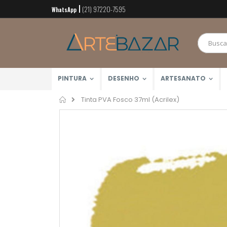
(21) 97220-7595
Pular
WhatsApp
para
o
conteúdo
PINTURA
DESENHO
ARTESANATO
Home
Tinta PVA Fosco 37ml (Acrilex)
Pular
para
o
final
da
Galeria
de
imagens