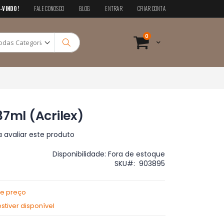
-VINDO!
FALE CONOSCO
BLOG
ENTRAR
CRIAR CONTA
Pesquisa
itens
0
Cart
Pesquisa
37ml (Acrilex)
a avaliar este produto
Disponibilidade:
Fora de estoque
SKU
903895
de preço
tiver disponível