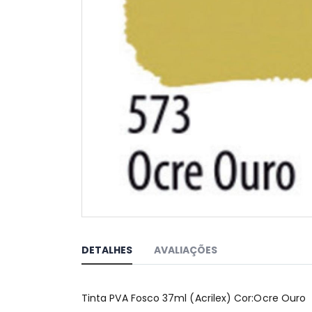
Saltar
para
o
DETALHES
AVALIAÇÕES
início
da
Galeria
Tinta PVA Fosco 37ml (Acrilex) Cor:Ocre Ouro
de
imagens