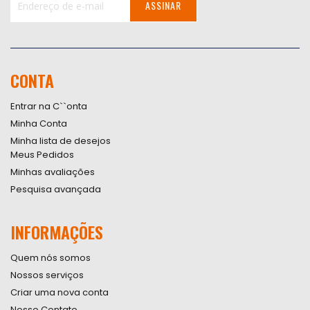
ASSINAR
Inscreva-
se
na
nossa
CONTA
Newsletter:
Entrar na C``onta
Minha Conta
Minha lista de desejos
Meus Pedidos
Minhas avaliações
Pesquisa avançada
INFORMAÇÕES
Quem nós somos
Nossos serviços
Criar uma nova conta
Nosso Contato