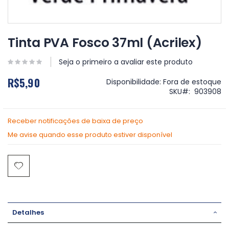
Saltar
para
Tinta PVA Fosco 37ml (Acrilex)
o
início
Seja o primeiro a avaliar este produto
da
Galeria
R$5,90
Disponibilidade:
Fora de estoque
de
SKU
903908
imagens
Receber notificações de baixa de preço
Me avise quando esse produto estiver disponível
Detalhes