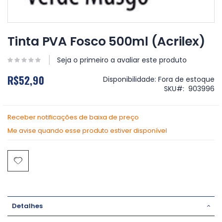
Saltar
para
Tinta PVA Fosco 500ml (Acrilex)
o
início
Seja o primeiro a avaliar este produto
da
Galeria
R$52,90
Disponibilidade:
Fora de estoque
de
SKU
903996
imagens
Receber notificações de baixa de preço
Me avise quando esse produto estiver disponível
Detalhes