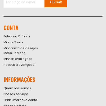
ASSINAR
Inscreva-
se
na
nossa
CONTA
Newsletter:
Entrar na C``onta
Minha Conta
Minha lista de desejos
Meus Pedidos
Minhas avaliações
Pesquisa avançada
INFORMAÇÕES
Quem nós somos
Nossos serviços
Criar uma nova conta
Nosso Contato