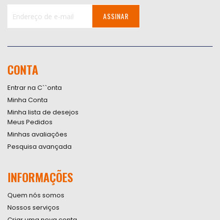
ASSINAR
Inscreva-
se
na
nossa
CONTA
Newsletter:
Entrar na C``onta
Minha Conta
Minha lista de desejos
Meus Pedidos
Minhas avaliações
Pesquisa avançada
INFORMAÇÕES
Quem nós somos
Nossos serviços
Criar uma nova conta