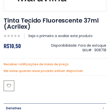
Saltar
para
Tinta Tecido Fluorescente 37ml
o
(Acrilex)
início
da
Galeria
Seja o primeiro a avaliar este produto
de
R$10,50
imagens
Disponibilidade:
Fora de estoque
SKU
908718
Receber notificações de baixa de preço
Me avise quando esse produto estiver disponível
Detalhes