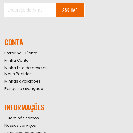
ASSINAR
Inscreva-
se
na
nossa
CONTA
Newsletter:
Entrar na C``onta
Minha Conta
Minha lista de desejos
Meus Pedidos
Minhas avaliações
Pesquisa avançada
INFORMAÇÕES
Quem nós somos
Nossos serviços
Criar uma nova conta