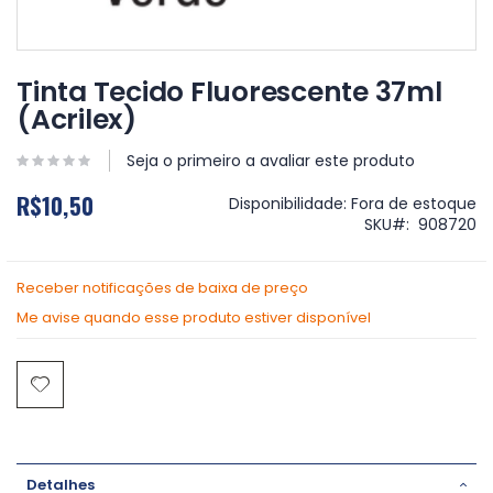
Saltar
para
Tinta Tecido Fluorescente 37ml
o
(Acrilex)
início
da
Galeria
Seja o primeiro a avaliar este produto
de
R$10,50
imagens
Disponibilidade:
Fora de estoque
SKU
908720
Receber notificações de baixa de preço
Me avise quando esse produto estiver disponível
Detalhes