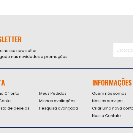
SLETTER
 a nossa newsletter
ligado nas novidades e promoções.
Inscreva-
se
na
nossa
TA
INFORMAÇÕES
Newsletter
na C``onta
Meus Pedidos
Quem nós somos
Conta
Minhas avaliações
Nossos serviços
lista de desejos
Pesquisa avançada
Criar uma nova cont
Nosso Contato