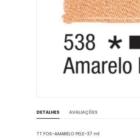
Saltar
para
o
DETALHES
AVALIAÇÕES
início
da
Galeria
TT FOS-AMARELO PELE-37 ml
de
imagens