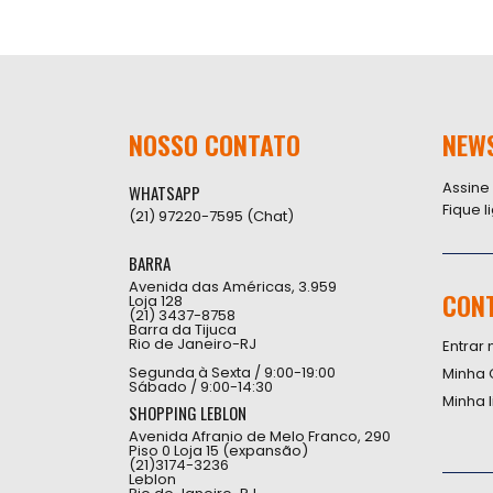
NOSSO CONTATO
NEW
Assine
WHATSAPP
Fique 
(21) 97220-7595 (Chat)
BARRA
Avenida das Américas, 3.959
CON
Loja 128
(21) 3437-8758
Barra da Tijuca
Rio de Janeiro-RJ
Entrar 
Segunda à Sexta / 9:00-19:00
Minha 
Sábado / 9:00-14:30
Minha 
SHOPPING LEBLON
Avenida Afranio de Melo Franco, 290
Piso 0 Loja 15 (expansão)
(21)3174-3236
Leblon