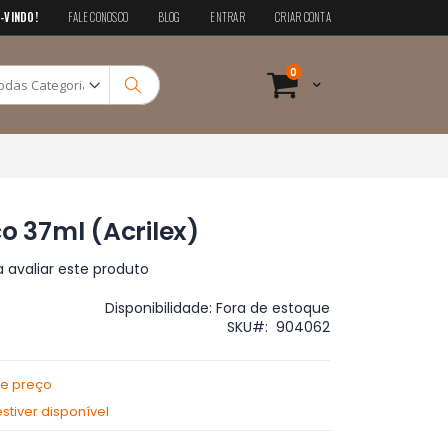
-VINDO!
FALE CONOSCO
BLOG
ENTRAR
CRIAR CONTA
Pesquisa
itens
0
Cart
Pesquisa
o 37ml (Acrilex)
a avaliar este produto
Disponibilidade:
Fora de estoque
SKU
904062
de preço
tiver disponível