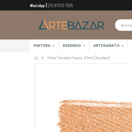
(21) 97220-7595
Pular
WhatsApp
para
o
conteúdo
PINTURA
DESENHO
ARTESANATO
Home
Tinta Tecido Fosco 37ml (Acrilex)
Pular
para
o
final
da
Galeria
de
imagens