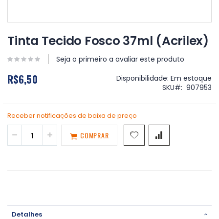
Saltar
para
Tinta Tecido Fosco 37ml (Acrilex)
o
início
Seja o primeiro a avaliar este produto
da
Galeria
R$6,50
Disponibilidade:
Em estoque
de
SKU
907953
imagens
Receber notificações de baixa de preço
COMPRAR
Detalhes