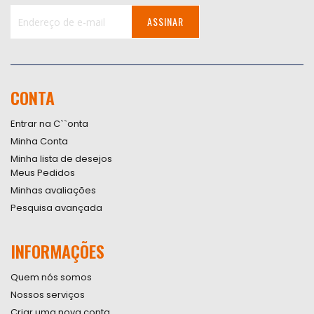
ASSINAR
Inscreva-
se
na
nossa
CONTA
Newsletter:
Entrar na C``onta
Minha Conta
Minha lista de desejos
Meus Pedidos
Minhas avaliações
Pesquisa avançada
INFORMAÇÕES
Quem nós somos
Nossos serviços
Criar uma nova conta