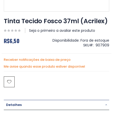
Saltar
para
Tinta Tecido Fosco 37ml (Acrilex)
o
início
Seja o primeiro a avaliar este produto
da
Galeria
R$6,50
Disponibilidade:
Fora de estoque
de
SKU
907909
imagens
Receber notificações de baixa de preço
Me avise quando esse produto estiver disponível
Detalhes