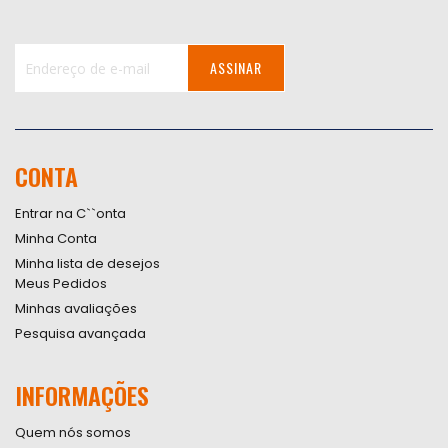
ASSINAR
Inscreva-
se
na
nossa
CONTA
Newsletter:
Entrar na C``onta
Minha Conta
Minha lista de desejos
Meus Pedidos
Minhas avaliações
Pesquisa avançada
INFORMAÇÕES
Quem nós somos