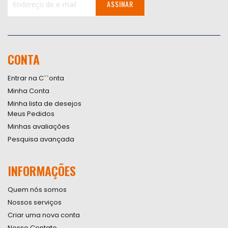
ASSINAR
Inscreva-
se
na
nossa
CONTA
Newsletter:
Entrar na C``onta
Minha Conta
Minha lista de desejos
Meus Pedidos
Minhas avaliações
Pesquisa avançada
INFORMAÇÕES
Quem nós somos
Nossos serviços
Criar uma nova conta
Nosso Contato