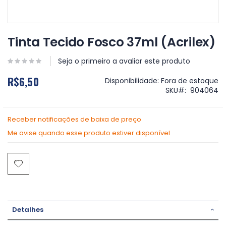
Saltar
para
Tinta Tecido Fosco 37ml (Acrilex)
o
início
Seja o primeiro a avaliar este produto
da
Galeria
R$6,50
Disponibilidade:
Fora de estoque
de
SKU
904064
imagens
Receber notificações de baixa de preço
Me avise quando esse produto estiver disponível
Detalhes