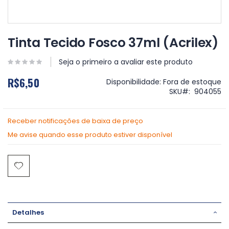
Saltar
para
Tinta Tecido Fosco 37ml (Acrilex)
o
início
Seja o primeiro a avaliar este produto
da
Galeria
R$6,50
Disponibilidade:
Fora de estoque
de
SKU
904055
imagens
Receber notificações de baixa de preço
Me avise quando esse produto estiver disponível
Detalhes