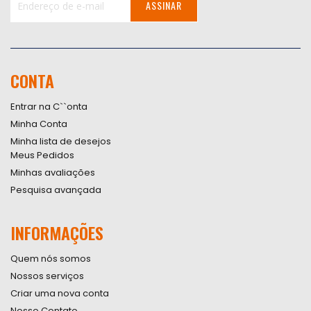
ASSINAR
Inscreva-
se
na
nossa
CONTA
Newsletter:
Entrar na C``onta
Minha Conta
Minha lista de desejos
Meus Pedidos
Minhas avaliações
Pesquisa avançada
INFORMAÇÕES
Quem nós somos
Nossos serviços
Criar uma nova conta
Nosso Contato