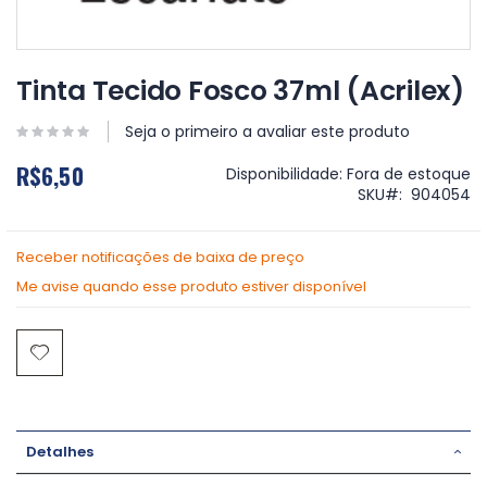
Saltar
para
Tinta Tecido Fosco 37ml (Acrilex)
o
início
Seja o primeiro a avaliar este produto
da
Galeria
R$6,50
Disponibilidade:
Fora de estoque
de
SKU
904054
imagens
Receber notificações de baixa de preço
Me avise quando esse produto estiver disponível
Detalhes