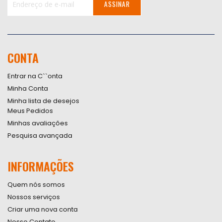
ASSINAR
Inscreva-
se
na
nossa
CONTA
Newsletter:
Entrar na C``onta
Minha Conta
Minha lista de desejos
Meus Pedidos
Minhas avaliações
Pesquisa avançada
INFORMAÇÕES
Quem nós somos
Nossos serviços
Criar uma nova conta
Nosso Contato