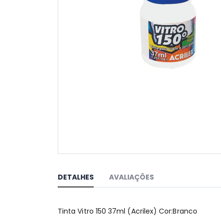
Saltar
para
o
DETALHES
AVALIAÇÕES
início
da
Galeria
Tinta Vitro 150 37ml (Acrilex) Cor:Branco
de
imagens