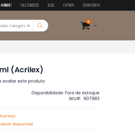
-VINDO!
FALE CONOSCO
BLOG
ENTRAR
CRIAR CONTA
Pesquisa
itens
0
Cart
Pesquisa
7ml (Acrilex)
a avaliar este produto
Disponibilidade:
Fora de estoque
SKU
907983
de preço
tiver disponível