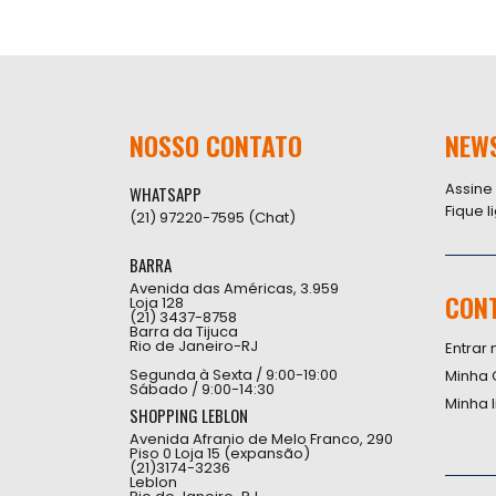
NOSSO CONTATO
NEW
Assine
WHATSAPP
Fique 
(21) 97220-7595 (Chat)
BARRA
Avenida das Américas, 3.959
CON
Loja 128
(21) 3437-8758
Barra da Tijuca
Rio de Janeiro-RJ
Entrar 
Segunda à Sexta / 9:00-19:00
Minha 
Sábado / 9:00-14:30
Minha 
SHOPPING LEBLON
Avenida Afranio de Melo Franco, 290
Piso 0 Loja 15 (expansão)
(21)3174-3236
Leblon