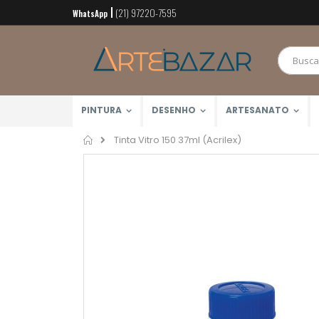
(21) 97220-7595
Pular
WhatsApp
para
o
conteúdo
PINTURA
DESENHO
ARTESANATO
Home
Tinta Vitro 150 37ml (Acrilex)
Pular
para
o
final
da
Galeria
de
imagens