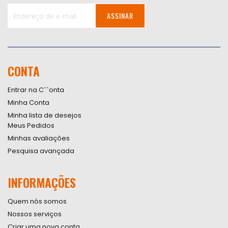
ASSINAR
Inscreva-
se
na
nossa
CONTA
Newsletter:
Entrar na C``onta
Minha Conta
Minha lista de desejos
Meus Pedidos
Minhas avaliações
Pesquisa avançada
INFORMAÇÕES
Quem nós somos
Nossos serviços
Criar uma nova conta