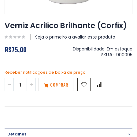
Saltar
para
Verniz Acrilico Brilhante (Corfix)
o
início
Seja o primeiro a avaliar este produto
da
Galeria
R$75,00
Disponibilidade:
Em estoque
de
SKU
900095
imagens
Receber notificações de baixa de preço
COMPRAR
Detalhes